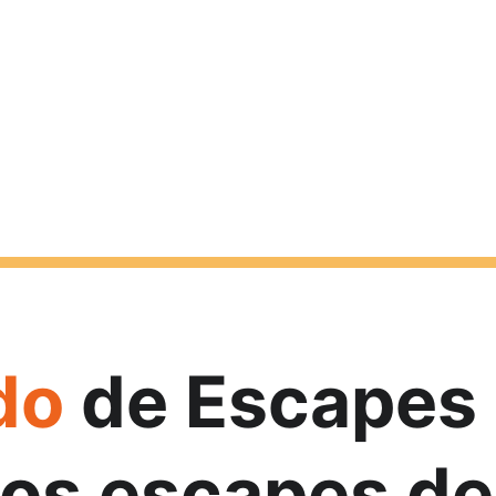
do
 de Escapes 
os escapes de 