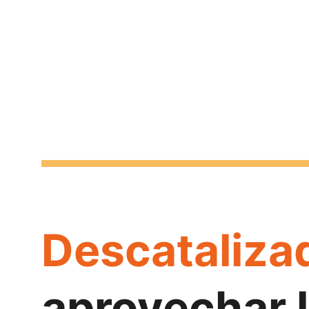
Descataliza
aprovechar l