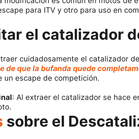
a modificación es común en motos de e
escape para ITV y otro para uso en com
itar el catalizador 
xtraer cuidadosamente el catalizador del
e de que la bufanda quede completame
e un escape de competición.
inal
: Al extraer el catalizador se hace 
oto.
s
 sobre el Descatal